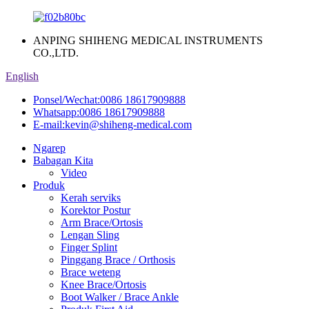
ANPING SHIHENG MEDICAL INSTRUMENTS
CO.,LTD.
English
Ponsel/Wechat:
0086 18617909888
Whatsapp:
0086 18617909888
E-mail:
kevin@shiheng-medical.com
Ngarep
Babagan Kita
Video
Produk
Kerah serviks
Korektor Postur
Arm Brace/Ortosis
Lengan Sling
Finger Splint
Pinggang Brace / Orthosis
Brace weteng
Knee Brace/Ortosis
Boot Walker / Brace Ankle