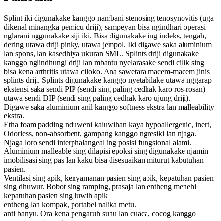
Splint iki digunakake kanggo nambani stenosing tenosynovitis (uga
dikenal minangka pemicu driji), sampeyan bisa ngindhari operasi
nglarani nggunakake siji iki. Bisa digunakake ing indeks, tengah,
dering utawa driji pinky, utawa jempol. Iki digawe saka aluminium
lan spons, lan kasedhiya ukuran SML. Splints driji digunakake
kanggo nglindhungi driji lan mbantu nyelarasake sendi cilik sing
bisa kena arthritis utawa ciloko. Ana sawetara macem-macem jinis
splints driji. Splints digunakake kanggo nyetabilake utawa nggarap
ekstensi saka sendi PIP (sendi sing paling cedhak karo ros-rosan)
utawa sendi DIP (sendi sing paling cedhak karo ujung driji).
Digawe saka aluminium anil kanggo softness ekstra lan malleability
ekstra.
Etha foam padding nduweni kaluwihan kaya hypoallergenic, inert,
Odorless, non-absorbent, gampang kanggo ngresiki lan njaga.
Njaga loro sendi interphalangeal ing posisi fungsional alami.
Aluminium malleable sing dilapisi epoksi sing digunakake njamin
imobilisasi sing pas lan kaku bisa disesuaikan miturut kabutuhan
pasien.
Ventilasi sing apik, kenyamanan pasien sing apik, kepatuhan pasien
sing dhuwur. Bobot sing ramping, prasaja lan entheng menehi
kepatuhan pasien sing luwih apik
entheng lan kompak, portabel nalika metu.
anti banyu. Ora kena pengaruh suhu lan cuaca, cocog kanggo