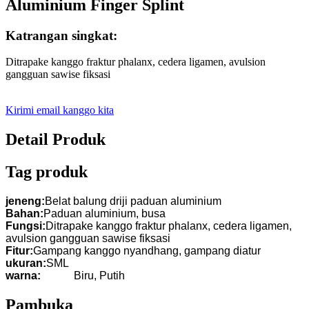
Aluminium Finger Splint
Katrangan singkat:
Ditrapake kanggo fraktur phalanx, cedera ligamen, avulsion
gangguan sawise fiksasi
Kirimi email kanggo kita
Detail Produk
Tag produk
jeneng:
Belat balung driji paduan aluminium
Bahan:
Paduan aluminium, busa
Fungsi:
Ditrapake kanggo fraktur phalanx, cedera ligamen,
avulsion gangguan sawise fiksasi
Fitur:
Gampang kanggo nyandhang, gampang diatur
ukuran:
SML
warna:
Biru, Putih
Pambuka