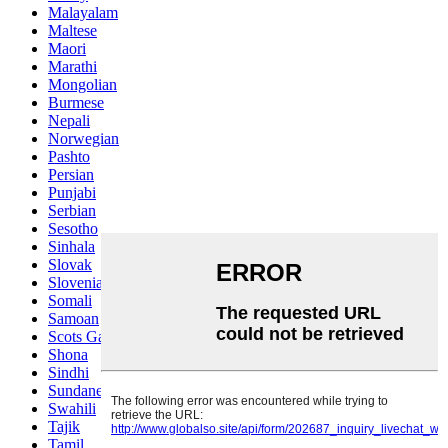
Malayalam
Maltese
Maori
Marathi
Mongolian
Burmese
Nepali
Norwegian
Pashto
Persian
Punjabi
Serbian
Sesotho
Sinhala
Slovak
Slovenian
Somali
Samoan
Scots Gaelic
Shona
Sindhi
Sundanese
Swahili
Tajik
Tamil