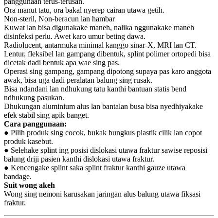
panggunaan terus-terusan.
Ora manut tatu, ora bakal nyerep cairan utawa getih.
Non-steril, Non-beracun lan hambar
Kuwat lan bisa digunakake maneh, nalika nggunakake maneh
disinfeksi perlu. Awet karo umur beting dawa.
Radiolucent, antarmuka minimal kanggo sinar-X, MRI lan CT.
Lentur, fleksibel lan gampang dibentuk, splint polimer ortopedi bisa
dicetak dadi bentuk apa wae sing pas.
Operasi sing gampang, gampang dipotong supaya pas karo anggota
awak, bisa uga dadi peralatan balung sing rusak.
Bisa ndandani lan ndhukung tatu kanthi bantuan statis bend
ndhukung pasukan.
Dhukungan aluminium alus lan bantalan busa bisa nyedhiyakake
efek stabil sing apik banget.
Cara panggunaan:
● Pilih produk sing cocok, bukak bungkus plastik cilik lan copot
produk kasebut.
● Selehake splint ing posisi dislokasi utawa fraktur sawise reposisi
balung driji pasien kanthi dislokasi utawa fraktur.
● Kencengake splint saka splint fraktur kanthi gauze utawa
bandage.
Suit wong akeh
Wong sing nemoni karusakan jaringan alus balung utawa fiksasi
fraktur.