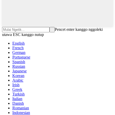
Pencet enter kanggo nggoleki
utawa ESC kanggo nutup
English
French
German
Portuguese
Spanish
Russian
Japanese
Korean
Arabic
Irish
Greek
Turkish
Italian
Danish
Romanian
Indonesian